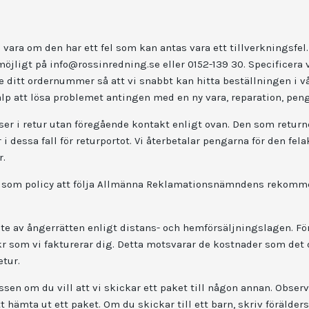
 vara om den har ett fel som kan antas vara ett tillverkningsfel
möjligt på
info@rossinredning.se
eller 0152-139 30. Specificera 
 ditt ordernummer så att vi snabbt kan hitta beställningen i vå
p att lösa problemet antingen med en ny vara, reparation, penga
ser i retur utan föregående kontakt enligt ovan. Den som returne
 i dessa fall för returportot. Vi återbetalar pengarna för den fela
r.
 vi som policy att följa Allmänna Reklamationsnämndens rekomm
nte av ångerrätten enligt distans- och hemförsäljningslagen. F
kr som vi fakturerar dig. Detta motsvarar de kostnader som det 
etur.
essen om du vill att vi skickar ett paket till någon annan. Obse
tt hämta ut ett paket. Om du skickar till ett barn, skriv föräld