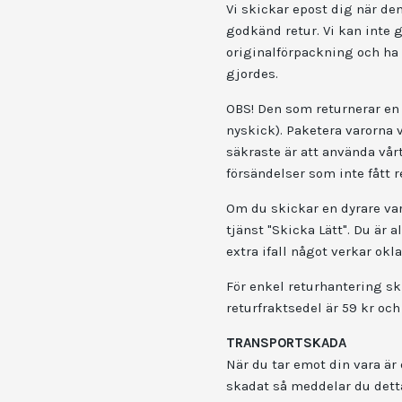
Vi skickar epost dig när de
godkänd retur. Vi kan inte 
originalförpackning och ha
gjordes.
OBS! Den som returnerar en v
nyskick). Paketera varorna 
säkraste är att använda vårt
försändelser som inte fått r
Om du skickar en dyrare var
tjänst "Skicka Lätt". Du är 
extra ifall något verkar okla
För enkel returhantering ski
returfraktsedel är 59 kr och
TRANSPORTSKADA
När du tar emot din vara är
skadat så meddelar du detta