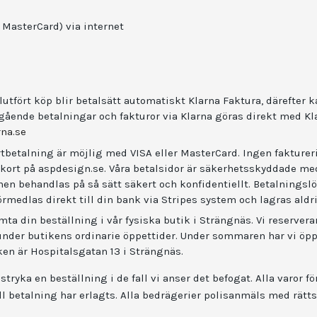
 MasterCard) via internet
lutfört köp blir betalsätt automatiskt Klarna Faktura, därefter k
gående betalningar och fakturor via Klarna göras direkt med Kl
na.se
rtbetalning är möjlig med VISA eller MasterCard. Ingen faktureri
 kort på aspdesign.se. Våra betalsidor är säkerhetsskyddade me
onen behandlas på så sätt säkert och konfidentiellt. Betalningsl
örmedlas direkt till din bank via Stripes system och lagras aldr
mta din beställning i vår fysiska butik i Strängnäs. Vi reservera
der butikens ordinarie öppettider. Under sommaren har vi öppe
tiken är Hospitalsgatan 13 i Strängnäs.
 stryka en beställning i de fall vi anser det befogat. Alla varor 
l betalning har erlagts. Alla bedrägerier polisanmäls med rättsl