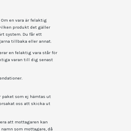
. Om en vara är felaktig
vilken produkt det gäller
rt system. Du får ett
rna tillbaka eller annat.
rar en felaktig vara står för
ktiga varan till dig senast
endationer.
ör paket som ej hämtas ut
orsakat oss att skicka ut
rvera att mottagaren kan
ers namn som mottagare, då