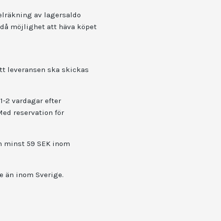
elräkning av lagersaldo
 då möjlighet att häva köpet
tt leveransen ska skickas
1-2 vardagar efter
ed reservation för
om minst 59 SEK inom
re än inom Sverige.