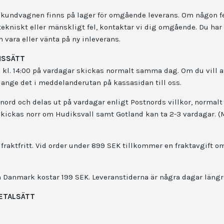
i kundvagnen finns på lager för omgående leverans. Om någon f
tekniskt eller mänskligt fel, kontaktar vi dig omgående. Du har
n vara eller vänta på ny inleverans.
NSSÄTT
 kl. 14:00 på vardagar skickas normalt samma dag. Om du vill a
 ange det i meddelanderutan på kassasidan till oss.
ord och delas ut på vardagar enligt Postnords villkor, normalt 
kickas norr om Hudiksvall samt Gotland kan ta 2-3 vardagar. (M
fraktfritt. Vid order under 899 SEK tillkommer en fraktavgift 
ch Danmark kostar 199 SEK. Leveranstiderna är några dagar läng
BETALSÄTT