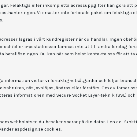
ngar. Felaktiga eller inkompletta adressuppgifter kan göra att pa
osthanteringen. Vi ersätter inte förlorade paket om felaktiga el
s.
dresser lagras i vårt kundregister när du handlar. Ingen obehöri
r och/eller e-postadresser lämnas inte ut till andra företag fö
a betallösningen. Du kan när som helst kontakta oss för att ta 
a information vidtar vi försiktighetsåtgärder och följer bransch
, missbrukas, nås, avslöjas, ändras eller förstörs. Om du förser o
ypteras informationen med Secure Socket Layer-teknik (SSL) oc
l som webbplatsen du besöker sparar på din dator. I en del funkti
vänder aspdesign.se cookies.