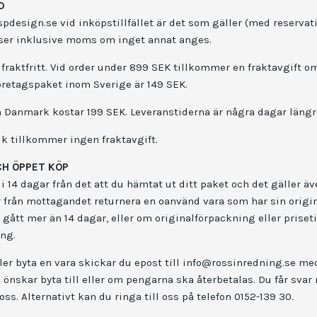
D
design.se vid inköpstillfället är det som gäller (med reservati
riser inklusive moms om inget annat anges.
fraktfritt. Vid order under 899 SEK tillkommer en fraktavgift 
öretagspaket inom Sverige är 149 SEK.
ch Danmark kostar 199 SEK. Leveranstiderna är några dagar läng
ik tillkommer ingen fraktavgift.
CH ÖPPET KÖP
14 dagar från det att du hämtat ut ditt paket och det gäller äve
r från mottagandet returnera en oanvänd vara som har sin origi
 gått mer än 14 dagar, eller om originalförpackning eller priseti
ing.
ler byta en vara skickar du epost till
info@rossinredning.se
med
u önskar byta till eller om pengarna ska återbetalas. Du får sv
oss. Alternativt kan du ringa till oss på telefon 0152-139 30.