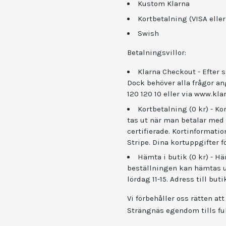
Kustom Klarna
Kortbetalning (VISA eller
Swish
Betalningsvillor:
Klarna Checkout - Efter s
Dock behöver alla frågor an
120 120 10 eller via
www.klar
Kortbetalning (0 kr) - Ko
tas ut när man betalar med
certifierade. Kortinformati
Stripe. Dina kortuppgifter f
Hämta i butik (0 kr) - Hä
beställningen kan hämtas un
lördag 11-15. Adress till bu
Vi förbehåller oss rätten att
Strängnäs egendom tills ful