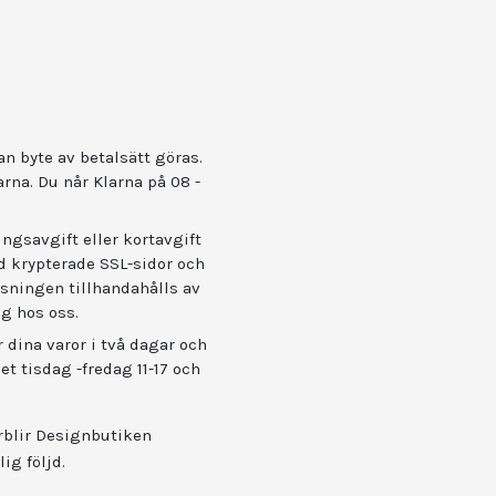
an byte av betalsätt göras.
arna.
Du når Klarna på 08 -
ngsavgift eller kortavgift
d krypterade SSL-sidor och
ösningen tillhandahålls av
ig hos oss.
r dina varor i två dagar och
t tisdag -fredag 11-17 och
förblir Designbutiken
ig följd.