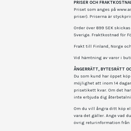
PRISER OCH FRAKTKOSTNA
Priset som anges på www.asp
priser). Priserna är styckp
Order över 899 SEK skickas 
Sverige. Fraktkostnad för F
Frakt till Finland, Norge o
Vid hämtning av varor i but
ÅNGERRÄTT, BYTESRÄTT O
Du som kund har öppet köp i 
möjlighet att inom 14 daga
prisetikett kvar. Om det har
inte erbjuda dig återbetaln
Om du vill ångra ditt köp el
vara det gäller. Ange vad d
övrig returinformation från 