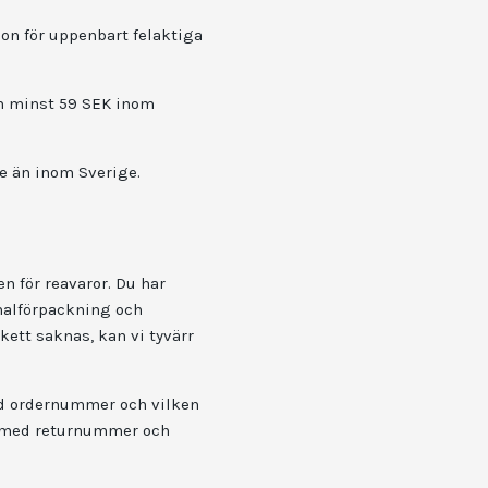
on för uppenbart felaktiga
om minst 59 SEK inom
re än inom Sverige.
n för reavaror. Du har
nalförpackning och
kett saknas, kan vi tyvärr
 ordernummer och vilken
ar med returnummer och