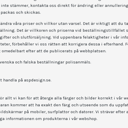
 inte stämmer, kontakta oss direkt för ändring eller annullering
 packas och skickas.
 ändra våra priser och villkor utan varsel. Det är viktigt att du t
ällning. Det är villkoren och priserna vid beställningstillfället 
ifter och slutförsäljning. Vid uppenbara felaktigheter i vår inf
teter, förbehåller vi oss rätten att korrigera dessa i efterhand.
ft omedelbart efter att de publicerats på webbplatsen.
venska och falska beställningar polisanmäls.
att handla på aspdesign.se.
allt vi kan för att återge alla färger och bilder korrekt i vår w
 varan kommer att ha exakt den färg och utseende som du uppfa
bildskärmar på mobiler, surfplattor och datorer. Vi strävar efter 
liga informationen om produkterna i vår webshop.