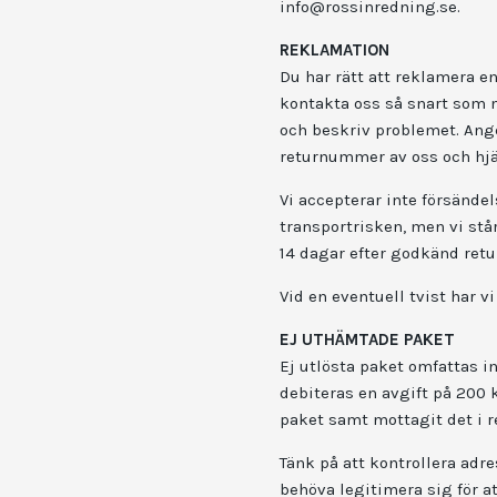
info@rossinredning.se
.
REKLAMATION
Du har rätt att reklamera en
kontakta oss så snart som 
och beskriv problemet. Ange
returnummer av oss och hjäl
Vi accepterar inte försändel
transportrisken, men vi står
14 dagar efter godkänd retu
Vid en eventuell tvist har
EJ UTHÄMTADE PAKET
Ej utlösta paket omfattas i
debiteras en avgift på 200 
paket samt mottagit det i r
Tänk på att kontrollera adr
behöva legitimera sig för a