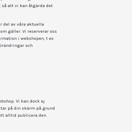
 så att vi kan åtgärda det
ar del av våra aktuella
som gäller. Vi reserverar oss
ormation i webshopen, t ex
 Förändringar och
ebshop. Vi kan dock ej
ttar på din skärm på grund
att alltid publicera den