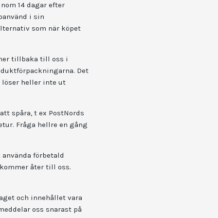
inom 14 dagar efter
oanvänd i sin
lternativ som när köpet
r tillbaka till oss i
roduktförpackningarna. Det
löser heller inte ut
att spåra, t ex PostNords
etur. Fråga hellre en gång
t använda förbetald
kommer åter till oss.
aget och innehållet vara
 meddelar oss snarast på