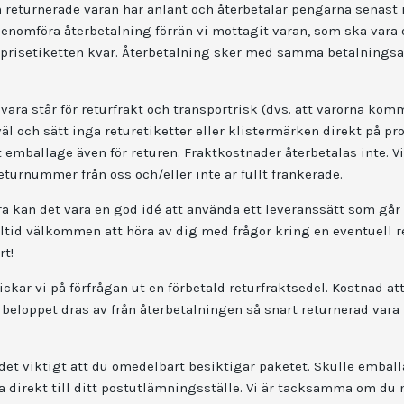
n returnerade varan har anlänt och återbetalar pengarna senast 
genomföra återbetalning förrän vi mottagit varan, som ska vara 
 prisetiketten kvar. Återbetalning sker med samma betalningsa
ara står för returfrakt och transportrisk (dvs. att varorna komme
väl och sätt inga returetiketter eller klistermärken direkt på p
 emballage även för returen. Fraktkostnader återbetalas inte. Vi 
eturnummer från oss och/eller inte är fullt frankerade.
a kan det vara en god idé att använda ett leveranssätt som går 
alltid välkommen att höra av dig med frågor kring en eventuell r
rt!
ckar vi på förfrågan ut en förbetald returfraktsedel. Kostnad at
 beloppet dras av från återbetalningen så snart returnerad vara 
 det viktigt att du omedelbart besiktigar paketet. Skulle emball
 direkt till ditt postutlämningsställe. Vi är tacksamma om du