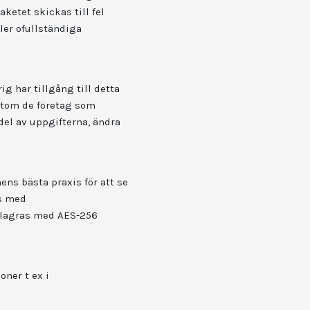
ketet skickas till fel
ler ofullständiga
g har tillgång till detta
rutom de företag som
del av uppgifterna, ändra
ens bästa praxis för att se
ss med
h lagras med AES-256
oner t ex i