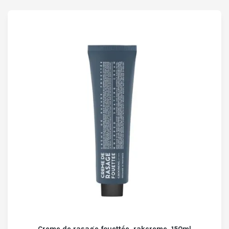
Creme de rasage fouettée, rakcreme, 150ml