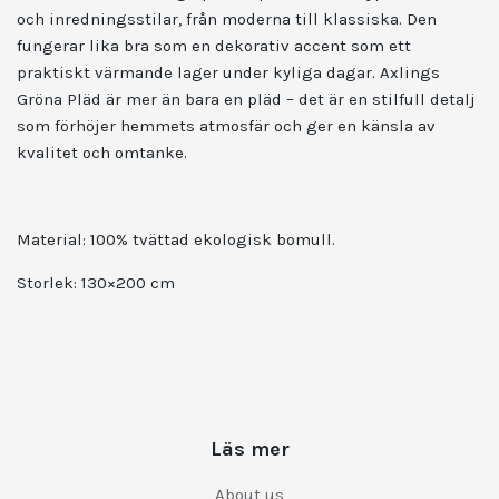
och inredningsstilar, från moderna till klassiska. Den
fungerar lika bra som en dekorativ accent som ett
praktiskt värmande lager under kyliga dagar. Axlings
Gröna Pläd är mer än bara en pläd – det är en stilfull detalj
som förhöjer hemmets atmosfär och ger en känsla av
kvalitet och omtanke.
Material:
100% tvättad ekologisk bomull.
Storlek:
130×200 cm
Läs mer
About us