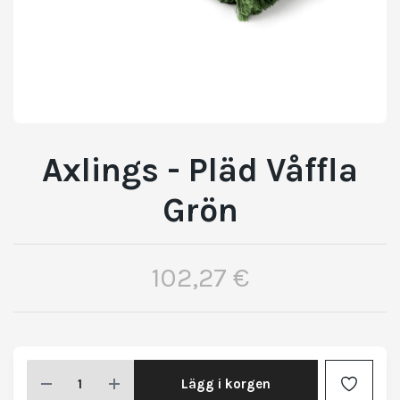
Axlings - Pläd Våffla
Grön
102,27 €
Lägg i korgen