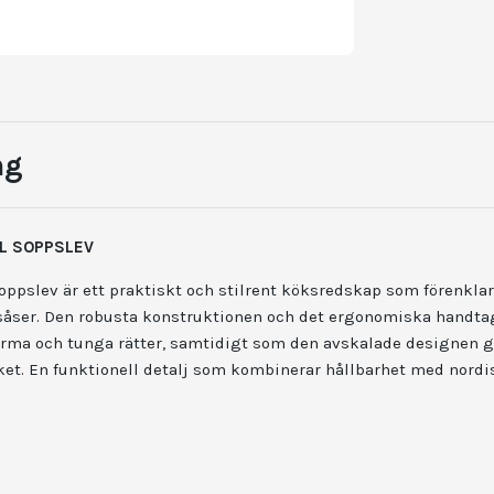
ng
L SOPPSLEV
oppslev är ett praktiskt och stilrent köksredskap som förenklar
 såser. Den robusta konstruktionen och det ergonomiska handtag
arma och tunga rätter, samtidigt som den avskalade designen g
öket. En funktionell detalj som kombinerar hållbarhet med nordi