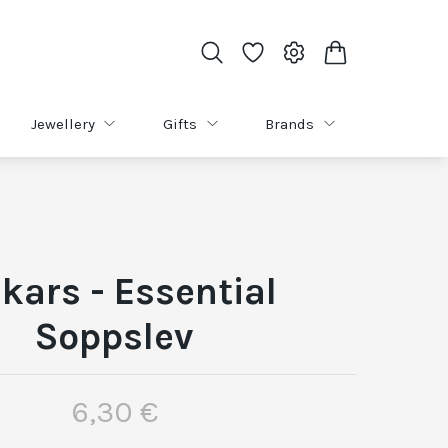
Jewellery
Gifts
Brands
skars - Essential
Soppslev
6,30 €