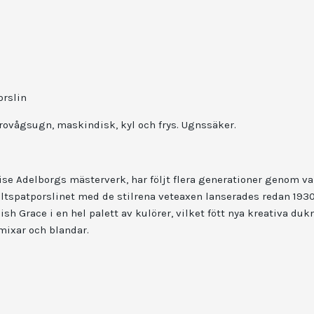
orslin
krovågsugn, maskindisk, kyl och frys.
Ugnssäker.
se Adelborgs mästerverk, har följt flera generationer genom va
ältspatporslinet med de stilrena veteaxen lanserades redan 1930, 
h Grace i en hel palett av kulörer, vilket fött nya kreativa du
mixar och blandar.