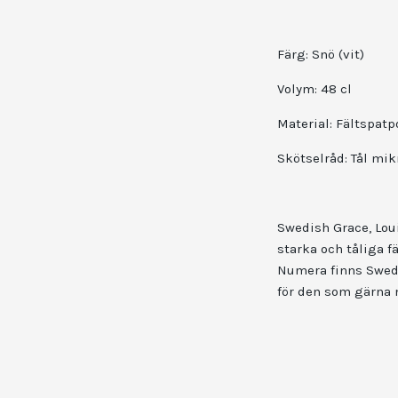
Färg: Snö (vit)
Volym: 48 cl
Material: Fältspatp
Skötselråd: Tål mi
Swedish Grace, Loui
starka och tåliga f
Numera finns Swedis
för den som gärna 