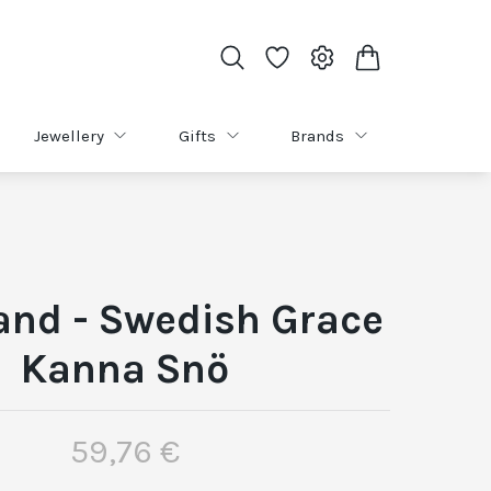
Jewellery
Gifts
Brands
and - Swedish Grace
Kanna Snö
59,76 €