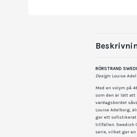
Beskrivni
RÖRSTRAND SWEDI
Design:
Louise Adel
Med en volym på 48
som den är lätt att 
vardagsbordet såvä
Louise Adelborg, äl
ger ett sofistikera
tillfällen. Swedis
serie, vilket ger e