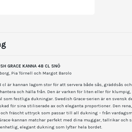
ng
SH GRACE KANNA 48 CL SNÖ
borg, Pia Törnell och Margot Barolo
 cl är kannan lagom stor för att servera både sås, gräddsås oc
hantera och hälla från. Den är varken för liten eller för klumpig, 
l som festliga dukningar. Swedish Grace-serien är en svensk d
skad för sina stiliserade ax och eleganta proportioner. Den rena,
t och fräscht uttryck som passar till all dukning – från vardagsmå
h Grace-kannan matchar perfekt med dina muggar, tallrikar och 
n enhetlig, elegant dukning som lyfter hela bordet.