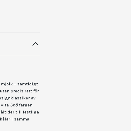
h mjölk – samtidigt
utan precis rätt för
esignklassiker av
 vita
Snö
-färgen
ltider till festliga
skålar i samma