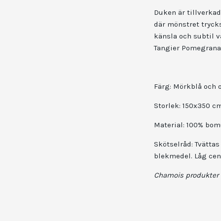
Duken är tillverkad
där mönstret tryck
känsla och subtil v
Tangier Pomegranate
Färg: Mörkblå och 
Storlek: 150x350 c
Material: 100% bom
Skötselråd: Tvättas
blekmedel. Låg cen
Chamois
produkter 