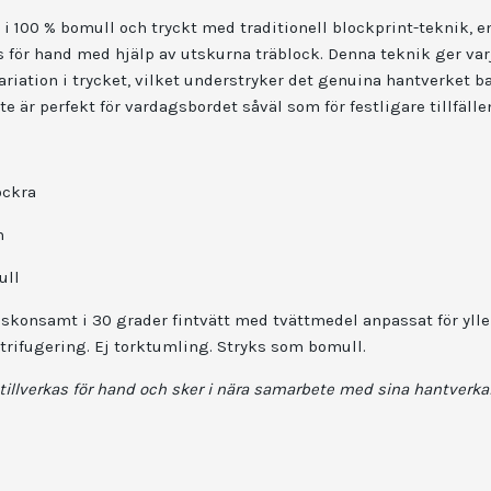
 i 100 % bomull och tryckt med traditionell blockprint-teknik,
s för hand med hjälp av utskurna träblock. Denna teknik ger var
ariation i trycket, vilket understryker det genuina hantverket 
 är perfekt för vardagsbordet såväl som för festligare tillfälle
ockra
m
ull
 skonsamt i 30 grader fintvätt med tvättmedel anpassat för ylle 
trifugering. Ej torktumling. Stryks som bomull.
tillverkas för hand och sker i nära samarbete med sina hantverka