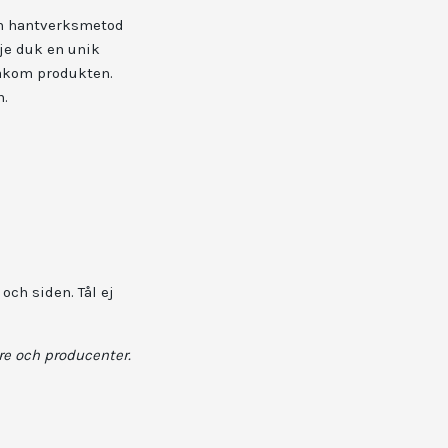
 en hantverksmetod
je duk en unik
bakom produkten.
n.
och siden. Tål ej
re och producenter.