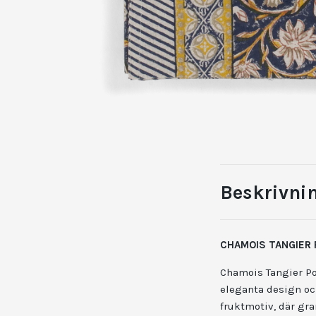
Beskrivni
CHAMOIS TANGIER
Chamois Tangier Po
eleganta design och
fruktmotiv, där gr