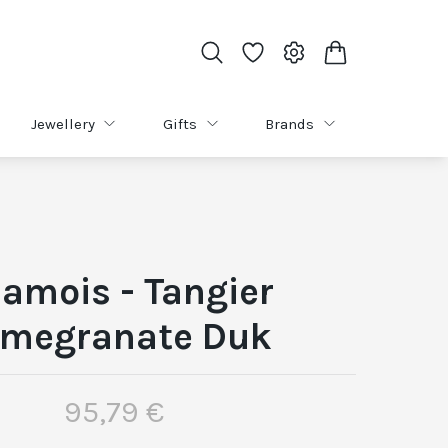
Jewellery
Gifts
Brands
amois - Tangier
megranate Duk
95,79 €