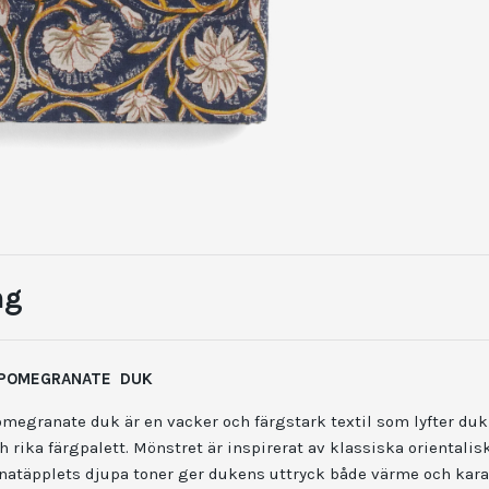
ng
 POMEGRANATE DUK
megranate duk är en vacker och färgstark textil som lyfter du
 rika färgpalett. Mönstret är inspirerat av klassiska orientalis
anatäpplets djupa toner ger dukens uttryck både värme och kara