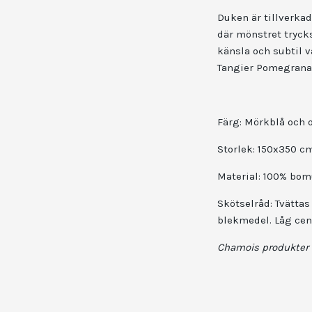
Duken är tillverkad
där mönstret tryck
känsla och subtil v
Tangier Pomegranate
Färg: Mörkblå och 
Storlek: 150x350 c
Material: 100% bom
Skötselråd: Tvättas
blekmedel. Låg cen
Chamois
produkter 