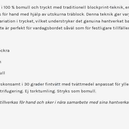
 i 100 % bomull och tryckt med traditionell blockprint-teknik,
s för hand med hjälp av utskurna träblock. Denna teknik ger var
ariation i trycket, vilket understryker det genuina hantverket 
 är perfekt för vardagsbordet såväl som för festligare tillfälle
ockra
m
ull
 skonsamt i 30 grader fintvätt med tvättmedel anpassat för ylle 
trifugering. Ej torktumling. Stryks som bomull.
tillverkas för hand och sker i nära samarbete med sina hantverka