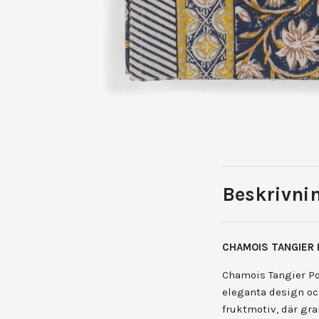
Beskrivni
CHAMOIS TANGIER
Chamois Tangier Po
eleganta design och
fruktmotiv, där gr