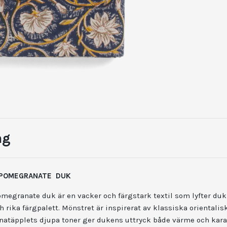
ng
 POMEGRANATE DUK
megranate duk är en vacker och färgstark textil som lyfter du
 rika färgpalett. Mönstret är inspirerat av klassiska orientalis
anatäpplets djupa toner ger dukens uttryck både värme och kara