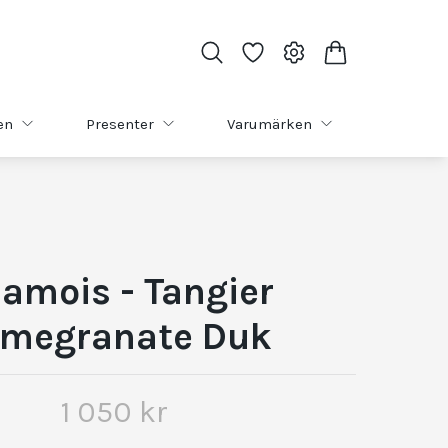
en
Presenter
Varumärken
amois - Tangier
megranate Duk
1 050 kr