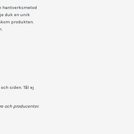
 en hantverksmetod
je duk en unik
bakom produkten.
n.
och siden. Tål ej
re och producenter.