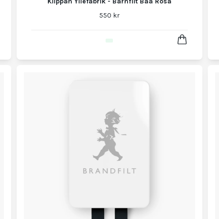
Klippan Yllefabrik - Barnfilt Bää Rosa
550 kr