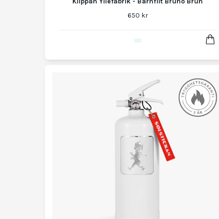
Klippan Yllefabrik - Barnfilt Bruno Brun
650 kr