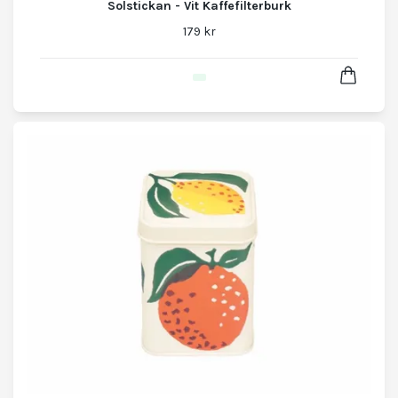
Solstickan - Vit Kaffefilterburk
179 kr