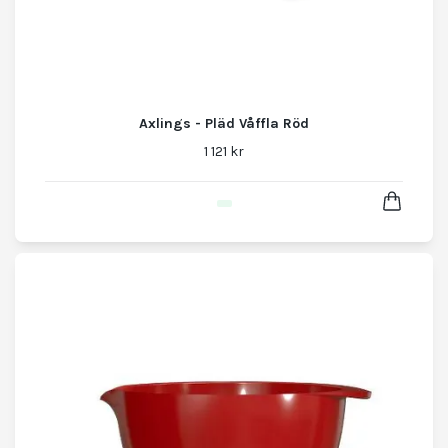
Axlings - Pläd Våffla Röd
1 121 kr