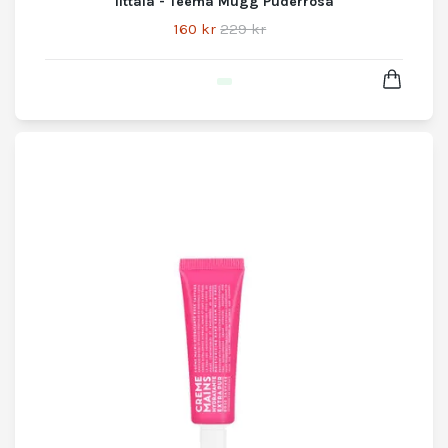
Iittala - Teema Mugg Puderrosa
160 kr
229 kr