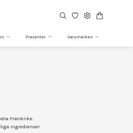
en
Presenter
Varumärken
ödra Frankrike.
rliga ingredienser