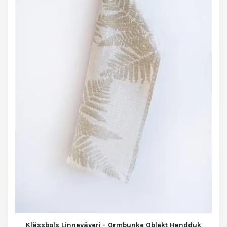
Klässbols Linneväveri - Ormbunke Oblekt Handduk