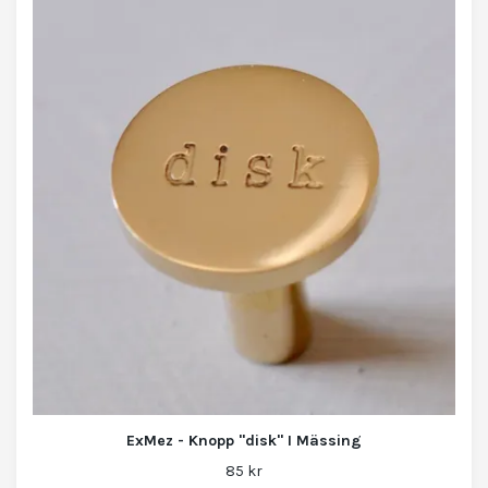
ExMez - Knopp "disk" I Mässing
85 kr