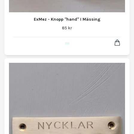
ExMez - Knopp "hand" I Mässing
85 kr