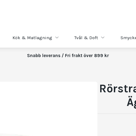
Kök & Matlagning
Tvål & Doft
Smyck
Snabb leverans / Fri frakt över 899 kr
Rörstr
Ä