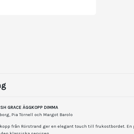
ng
SH GRACE ÄGGKOPP DIMMA
org, Pia Törnell och Margot Barolo
pp från Rörstrand ger en elegant touch till frukostbordet. En p
den klassiska servisen.