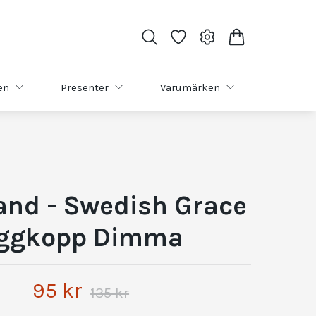
en
Presenter
Varumärken
and - Swedish Grace
ggkopp Dimma
95 kr
135 kr