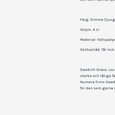
Färg: Dimma (ljusg
Volym: 4 cl
Material: Fältspatp
Skötselråd: Tål mi
Swedish Grace, Loui
starka och tåliga f
Numera finns Swedis
för den som gärna 