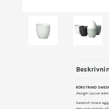
Beskrivni
RÖRSTRAND SWEDI
Design:
Louise Adelb
Swedish Grace äggko
den som samlar på 