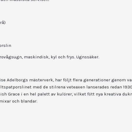
rå)
orslin
krovågsugn, maskindisk, kyl och frys.
Ugnssäker.
se Adelborgs mästerverk, har följt flera generationer genom va
ältspatporslinet med de stilrena veteaxen lanserades redan 1930, 
h Grace i en hel palett av kulörer, vilket fött nya kreativa du
mixar och blandar.