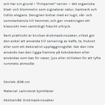
och har sin grund i “Pimpernel”-serien — det organiska
blad- och blom­motiv som signalerar natur, hantverk och
tidlös elegans. Designen bidrar med en lugn, vår‑ och
sommarkänsla till hemmet, och ger inredningen ett
klassiskt men samtidigt fräscht uttryck.
Rent praktiskt är brickan diskmaskinssäker, vilket gör
den enkel att använda till servering av kaffe, te, frukost
eller som ett dekorativt uppläggningsfat. När den inte
används kan den ligga framme på köksbänken eller
användas som bas för vaser, ljus eller stilleben för att lyfta
rummets atmosfär.
Storlek:
Ø38 cm
Material:
Laminerat björkfaner
Skötselråd:
Diskmaskinssäker