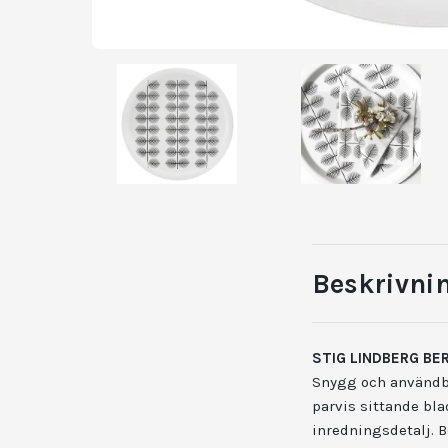
Beskrivni
STIG LINDBERG BE
Snygg och användba
parvis sittande bla
inredningsdetalj. B