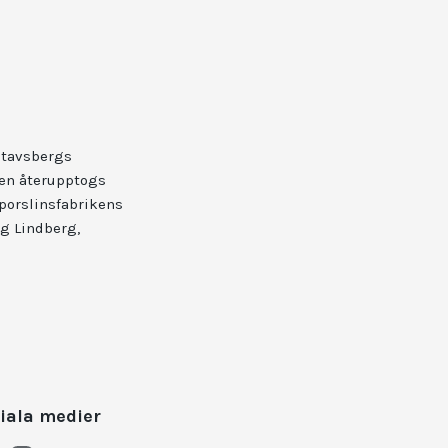
ustavsbergs
nen återupptogs
 porslinsfabrikens
ig Lindberg,
iala medier