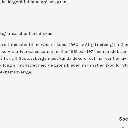
lika färgställningar, grå och grön.
tig trasa eller handdiskas
an ett mönster till serviser, skapat 1960 av Stig Lindberg för G
m servis tillverkades serien mellan 1961 och 1974 och produktio
å hör till Gustavsbergs mest kända dekorer och har varit en av
e. Idag är mönstret med de gröna bladen närmast en ikon för St
olkhemssverige.
Soc