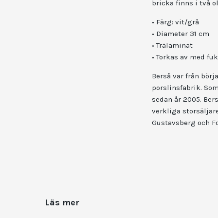
bricka finns i två o
• Färg: vit/grå
• Diameter 31 cm
• Trälaminat
• Torkas av med fuk
Berså var från börj
porslinsfabrik. So
sedan år 2005. Bers
verkliga storsäljar
Gustavsberg och F
Läs mer