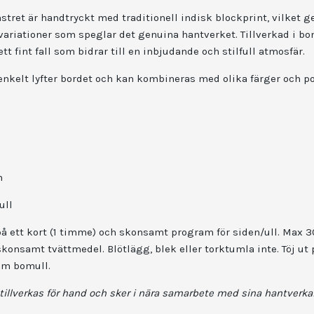
tret är handtryckt med traditionell indisk blockprint, vilket g
ariationer som speglar det genuina hantverket. Tillverkad i bo
t fint fall som bidrar till en inbjudande och stilfull atmosfär.
nkelt lyfter bordet och kan kombineras med olika färger och po
m
ull
på ett kort (1 timme) och skonsamt program för siden/ull. Max 3
konsamt tvättmedel. Blötlägg, blek eller torktumla inte. Töj ut
om bomull.
tillverkas för hand och sker i nära samarbete med sina hantverka