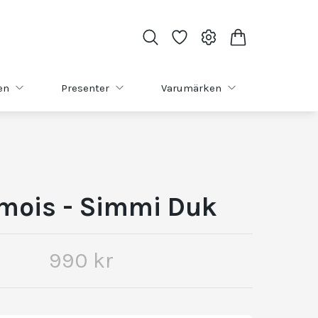
en
Presenter
Varumärken
mois - Simmi Duk
990 kr