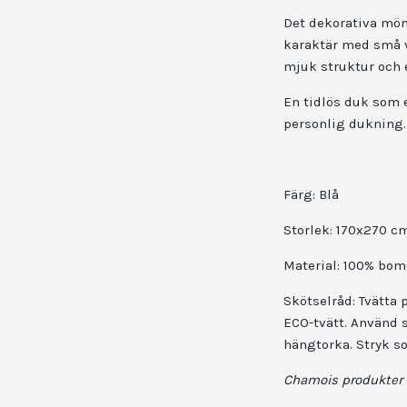
Det dekorativa möns
karaktär med små v
mjuk struktur och et
En tidlös duk som e
personlig dukning.
Färg: Blå
Storlek: 170x270 c
Material: 100% bom
Skötselråd: Tvätta 
ECO-tvätt. Använd s
hängtorka. Stryk s
Chamois
produkter 