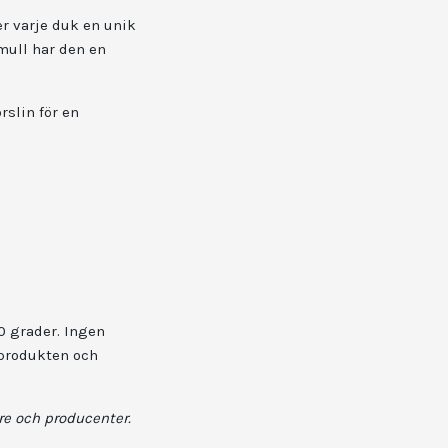
er varje duk en unik
mull har den en
rslin för en
0 grader. Ingen
 produkten och
re och producenter.