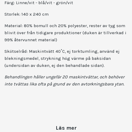
Färg: Linne/vit - blå/vit - grön/vit
Storlek: 140 x 240 cm
Material: 80% bomull och 20% polyester, rester av tyg som
blivit över från tidigare produktioner (duken är tillverkad i
99% återvunnet material)
Skötselråd: Maskintvätt 40˚C, ej torktumling, använd ej
blekningsmedel, strykning hög värme på baksidan
(undersidan av duken, ej den behandlade sidan).
Behandlingen håller ungefär 20 maskintvättar, och behöver
inte tvättas lika ofta på grund av den avtorkningsbara ytan.
Läs mer