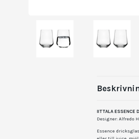
Beskrivni
IITTALA ESSENCE 
Designer: Alfredo H
Essence dricksglas 
eller till juice, m