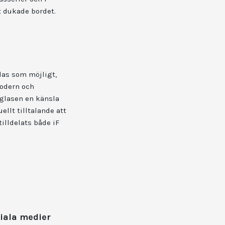
t dukade bordet.
las som möjligt,
modern och
 glasen en känsla
ellt tilltalande att
tilldelats både iF
iala medier