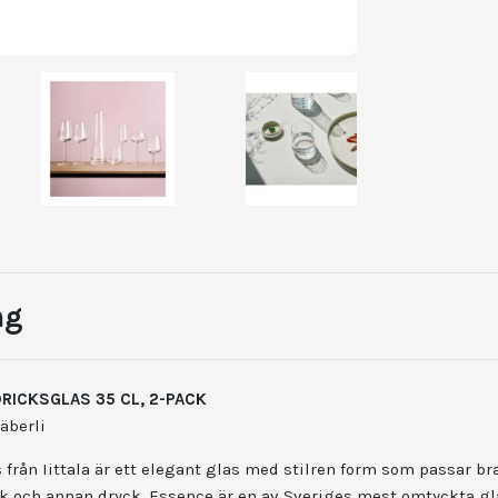
ng
DRICKSGLAS 35 CL, 2-PACK
äberli
från Iittala är ett elegant glas med stilren form som passar b
jölk och annan dryck. Essence är en av Sveriges mest omtyckta gl