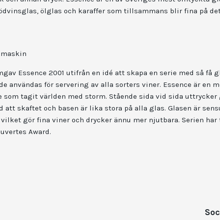
ödvinsglas, ölglas och karaffer som tillsammans blir fina på de
skmaskin
mgav Essence 2001 utifrån en idé att skapa en serie med så få g
 användas för servering av alla sorters viner. Essence är en 
e som tagit världen med storm. Stående sida vid sida uttrycker
 att skaftet och basen är lika stora på alla glas. Glasen är sensu
, vilket gör fina viner och drycker ännu mer njutbara. Serien har 
uvertes Award.
Soc