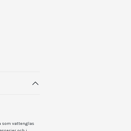
ra som vattenglas
asserier och i