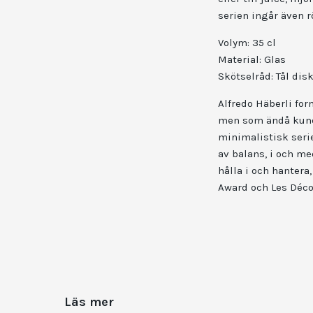
serien ingår även r
Volym: 35
cl
Material:
Glas
Skötselråd:
Tål di
Alfredo Häberli for
men som ändå kunde
minimalistisk seri
av balans, i och med
hålla i och hantera
Award och Les Déco
Läs mer