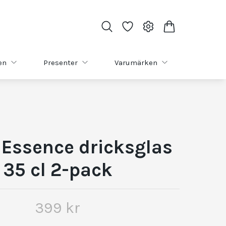
en
Presenter
Varumärken
a Essence dricksglas
35 cl 2-pack
399 kr