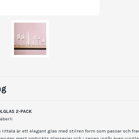
ng
ÖLGLAS 2-PACK
äberli
 Iittala är ett elegant glas med stilren form som passar och fra
veriges mest omtyckta glasserier och i serien ingår även vingla