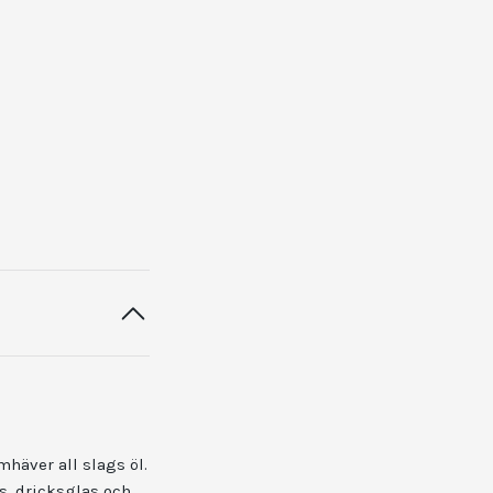
mhäver all slags öl.
s, dricksglas och