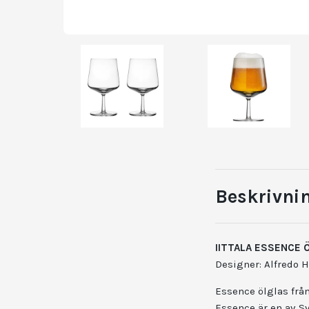
Beskrivni
IITTALA ESSENCE 
Designer: Alfredo H
Essence ölglas från
Essence är en av S