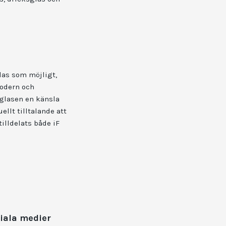
las som möjligt,
modern och
 glasen en känsla
ellt tilltalande att
tilldelats både iF
iala medier