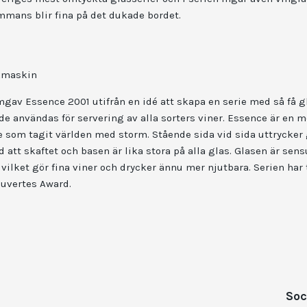
mmans blir fina på det dukade bordet.
skmaskin
mgav Essence 2001 utifrån en idé att skapa en serie med så få g
 användas för servering av alla sorters viner. Essence är en 
e som tagit världen med storm. Stående sida vid sida uttrycker
 att skaftet och basen är lika stora på alla glas. Glasen är sensu
, vilket gör fina viner och drycker ännu mer njutbara. Serien har 
uvertes Award.
Soc