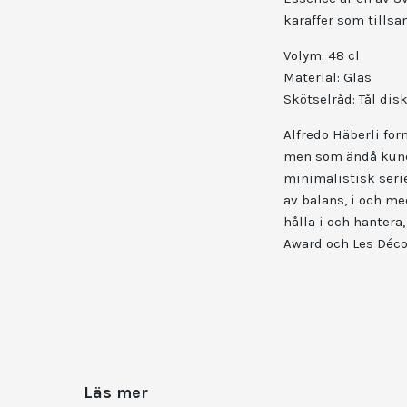
karaffer som tillsa
Volym: 48
cl
Material:
Glas
Skötselråd:
Tål di
Alfredo Häberli for
men som ändå kunde
minimalistisk seri
av balans, i och med
hålla i och hantera
Award och Les Déco
Läs mer