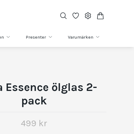
en
Presenter
Varumärken
la Essence ölglas 2-
pack
499 kr