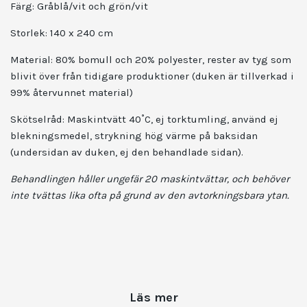
Färg: Gråblå/vit och grön/vit
Storlek: 140 x 240 cm
Material: 80% bomull och 20% polyester, rester av tyg som
blivit över från tidigare produktioner (duken är tillverkad i
99% återvunnet material)
Skötselråd: Maskintvätt 40˚C, ej torktumling, använd ej
blekningsmedel, strykning hög värme på baksidan
(undersidan av duken, ej den behandlade sidan).
Behandlingen håller ungefär 20 maskintvättar, och behöver
inte tvättas lika ofta på grund av den avtorkningsbara ytan.
Läs mer