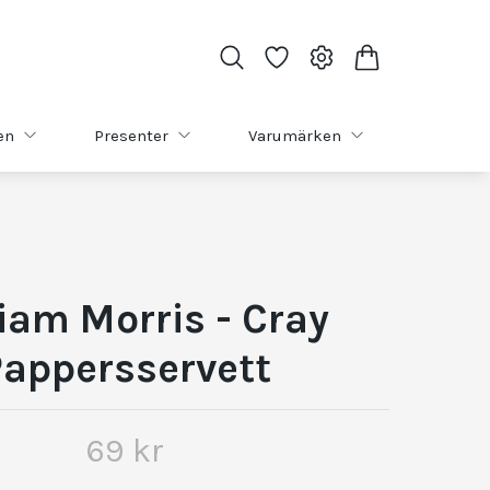
en
Presenter
Varumärken
iam Morris - Cray
appersservett
69 kr