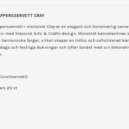
PAPPERSSERVETT CRAY
persservett i mönstret
Cray
är en elegant och konstnärlig serv
iv med klassisk Arts & Crafts-design. Mönstret kännetecknas av
harmoniska färger, vilket skapar en tidlös och sofistikerad kän
rdags och festliga dukningar och lyfter bordet med sin dekorati
.
(lunchservett)
en:
20 st