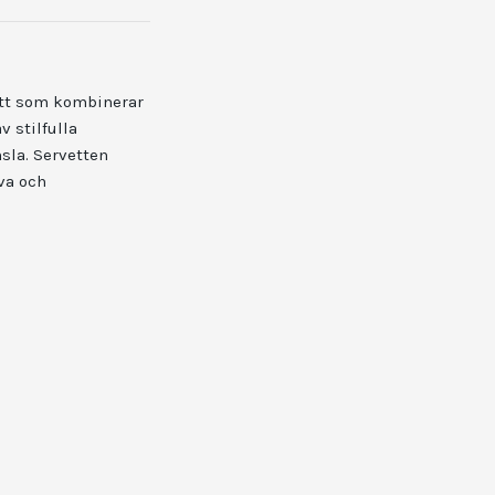
ett som kombinerar
 stilfulla
sla. Servetten
va och