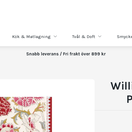
Kök & Matlagning
Tvål & Doft
Smyck
Snabb leverans / Fri frakt över 899 kr
Will
P