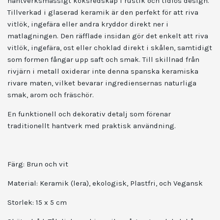
hantverksmässigt köksredskap i rustik och tidlös design.
Tillverkad i glaserad keramik är den perfekt för att riva
vitlök, ingefära eller andra kryddor direkt ner i
matlagningen. Den räfflade insidan gör det enkelt att riva
vitlök, ingefära, ost eller choklad direkt i skålen, samtidigt
som formen fångar upp saft och smak. Till skillnad från
rivjärn i metall oxiderar inte denna spanska keramiska
rivare maten, vilket bevarar ingrediensernas naturliga
smak, arom och fräschör.
En funktionell och dekorativ detalj som förenar
traditionellt hantverk med praktisk användning.
Färg: Brun och vit
Material:
Keramik (lera), ekologisk, Plastfri, och Vegansk
Storlek: 15 x 5 cm