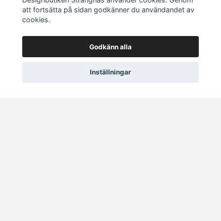
Om oss
att fortsätta på sidan godkänner du användandet av
Kontakt
cookies.
Frågor och svar
Köpvillkor
Godkänn alla
Retur
Inställningar
Sociala medier