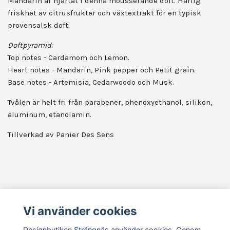
Mandarin är hjärtat i denna mousserande doft. Härlig
friskhet av citrusfrukter och växtextrakt för en typisk
provensalsk doft.
Doftpyramid:
Top notes - Cardamom och Lemon.
Heart notes - Mandarin, Pink pepper och Petit grain.
Base notes - Artemisia, Cedarwoodo och Musk.
Tvålen är helt fri från parabener, phenoxyethanol, silikon,
aluminum, etanolamin.
Tillverkad av Panier Des Sens
Vi använder cookies
Läs mer
Designbutiken Strängnäs använder cookies. Genom