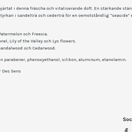
järtat i denna fräscha och vitaliserande doft. En stärkande stän
yrkan i sandelträ och cederträ för en oemotståndlig ”seaside” 
Watermelon och Freesia.
el, Lily of the Valley och Lys flowers.
 Sandalwood och Cedarwood.
från parabener, phenoxyethanol, silikon, aluminum, etanolamin.
r Des Sens
Soc