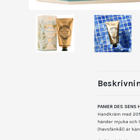
Beskrivni
PANIER DES SENS 
Handkräm med 20% 
händer mjuka och l
(havsfänkål) är kän