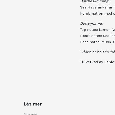
Doftbeskrivning:
Sea Havsfänkål är h
kombination med st
Doftpyramid:
Top notes: Lemon, 
Heart notes: SeaFenn
Base notes: Musk,
Tvålen är helt fri 
Tillverkad av Panie
Läs mer
Om oss