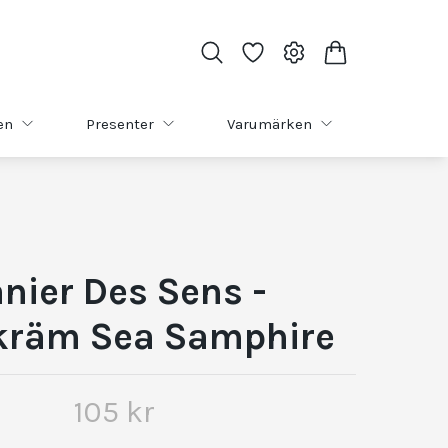
en
Presenter
Varumärken
nier Des Sens -
räm Sea Samphire
105 kr