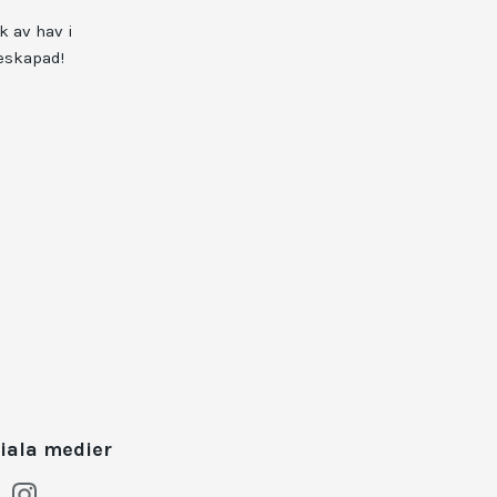
k av hav i
eskapad!
iala medier