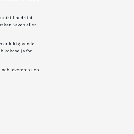
 unikt handritat
askan Savon eller
n är fuktgivande
h kokosolja för
 och levereras i en