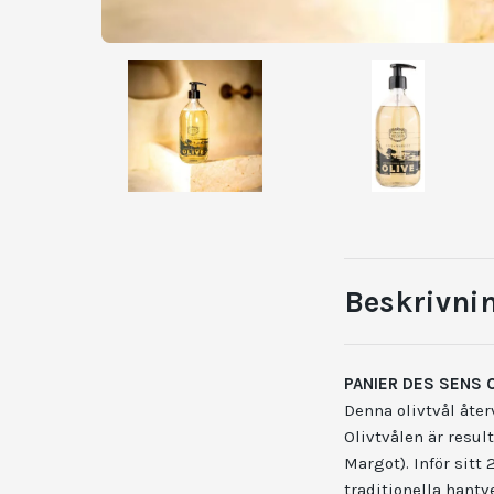
Beskrivni
PANIER DES SENS 
Denna olivtvål åter
Olivtvålen är resul
Margot). Inför sit
traditionella hantv