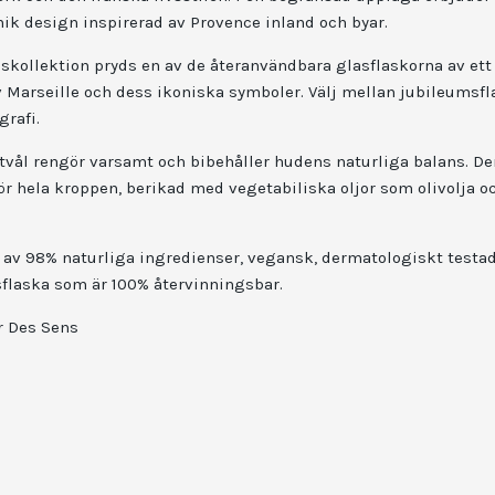
nik design inspirerad av Provence inland och byar.
skollektion pryds en av de återanvändbara glasflaskorna av ett
v Marseille och dess ikoniska symboler. Välj mellan jubileumsfl
grafi.
-tvål rengör varsamt och bibehåller hudens naturliga balans. De
r hela kroppen, berikad med vegetabiliska oljor som olivolja oc
d av 98% naturliga ingredienser, vegansk, dermatologiskt testad
sflaska som är 100% återvinningsbar.
r Des Sens