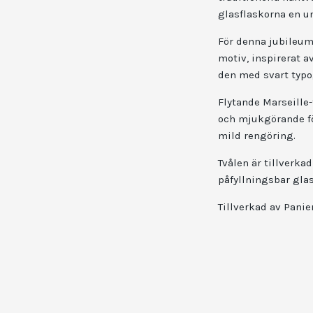
glasflaskorna en u
För denna jubileum
motiv, inspirerat a
den med svart typo
Flytande Marseille
och mjukgörande fö
mild rengöring.
Tvålen är tillverka
påfyllningsbar gla
Tillverkad av Panie