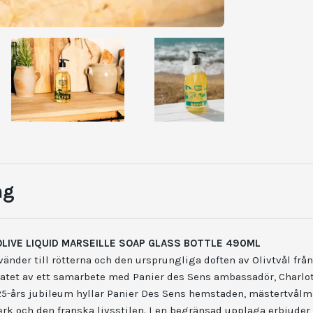
ng
OLIVE LIQUID MARSEILLE SOAP GLASS BOTTLE 490ML
vänder till rötterna och den ursprungliga doften av Olivtvål från
tatet av ett samarbete med Panier des Sens ambassadör, Charlott
t 25-års jubileum hyllar Panier Des Sens hemstaden, mästertvål
erk och den franska livsstilen. I en begränsad upplaga erbjude