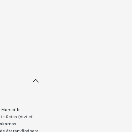
 Marseille.
e Reiss (Vivi et
makarnas
r de återanvändbara