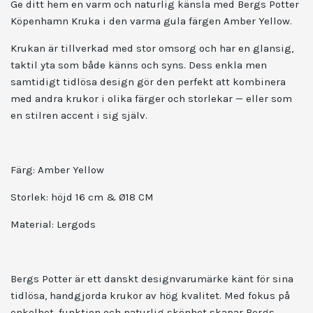
Ge ditt hem en varm och naturlig känsla med Bergs Potter
Köpenhamn Kruka i den varma gula färgen Amber Yellow.
Krukan är tillverkad med stor omsorg och har en glansig,
taktil yta som både känns och syns. Dess enkla men
samtidigt tidlösa design gör den perfekt att kombinera
med andra krukor i olika färger och storlekar — eller som
en stilren accent i sig själv.
Färg: Amber Yellow
Storlek: höjd 16 cm & Ø18 CM
Material: Lergods
Bergs Potter är ett danskt designvarumärke känt för sina
tidlösa, handgjorda krukor av hög kvalitet. Med fokus på
enkelhet, funktion och naturlig skönhet skapar Bergs