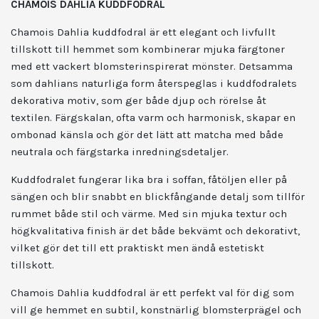
CHAMOIS DAHLIA KUDDFODRAL
Chamois Dahlia kuddfodral är ett elegant och livfullt
tillskott till hemmet som kombinerar mjuka färgtoner
med ett vackert blomsterinspirerat mönster. Detsamma
som dahlians naturliga form återspeglas i kuddfodralets
dekorativa motiv, som ger både djup och rörelse åt
textilen. Färgskalan, ofta varm och harmonisk, skapar en
ombonad känsla och gör det lätt att matcha med både
neutrala och färgstarka inredningsdetaljer.
Kuddfodralet fungerar lika bra i soffan, fåtöljen eller på
sängen och blir snabbt en blickfångande detalj som tillför
rummet både stil och värme. Med sin mjuka textur och
högkvalitativa finish är det både bekvämt och dekorativt,
vilket gör det till ett praktiskt men ändå estetiskt
tillskott.
Chamois Dahlia kuddfodral är ett perfekt val för dig som
vill ge hemmet en subtil, konstnärlig blomsterprägel och