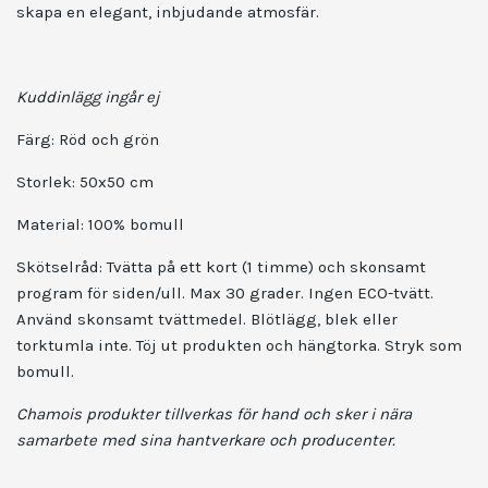
skapa en elegant, inbjudande atmosfär.
Kuddinlägg ingår ej
Färg:
Röd och grön
Storlek:
50x50 cm
Material:
100% bomull
Skötselråd: Tvätta på ett kort (1 timme) och skonsamt
program för siden/ull. Max 30 grader. Ingen ECO-tvätt.
Använd skonsamt tvättmedel. Blötlägg, blek eller
torktumla inte. Töj ut produkten och hängtorka. Stryk som
bomull.
Chamois
produkter tillverkas för hand och sker i nära
samarbete med sina hantverkare och producenter.