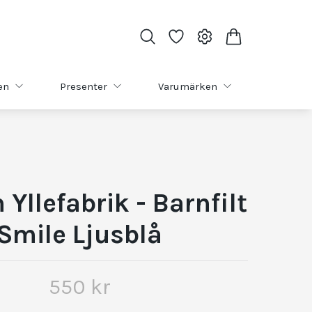
en
Presenter
Varumärken
 Yllefabrik - Barnfilt
Smile Ljusblå
550 kr