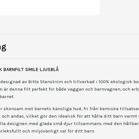
ng
K BARNFILT SMILE LJUSBLÅ
r designad av Bitte Stenström och tillverkad i 100% ekologisk b
m är denna filt perfekt för både vaggan och barnvagnen, och erb
barnet.
r skonsam mot barnets känsliga hud, fri från kemiska tillsatser
 och andas, vilket gör den idealisk för att hålla ditt barn var
fulla designen med glada små djur tillsammans med den hållbar
kärleksfullt och miljövänligt val för ditt barn.