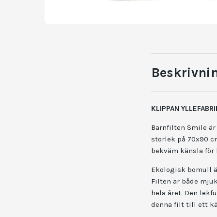
Beskrivni
KLIPPAN YLLEFABRI
Barnfilten Smile ä
storlek på 70x90 c
bekväm känsla för 
Ekologisk bomull ä
Filten är både mjuk
hela året. Den lek
denna filt till ett 