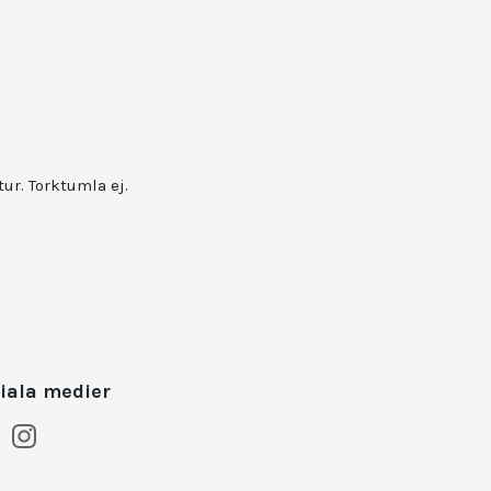
ur. Torktumla ej.
iala medier