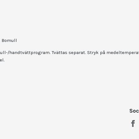
k Bomull
ull-/handtvättprogram. Tvättas separat. Stryk på medeltemperat
l.
Soc