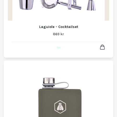
Laguiole - Cocktailset
869 kr