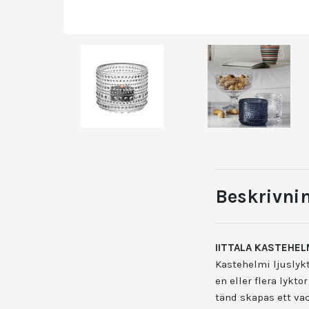
Beskrivni
IITTALA KASTEHEL
Kastehelmi ljuslykta
en eller flera lykto
tänd skapas ett va