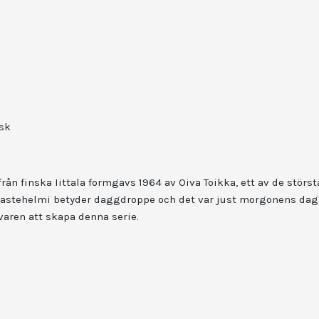
sk
rån finska Iittala formgavs 1964 av Oiva Toikka, ett av de stör
 Kastehelmi betyder daggdroppe och det var just morgonens da
varen att skapa denna serie.