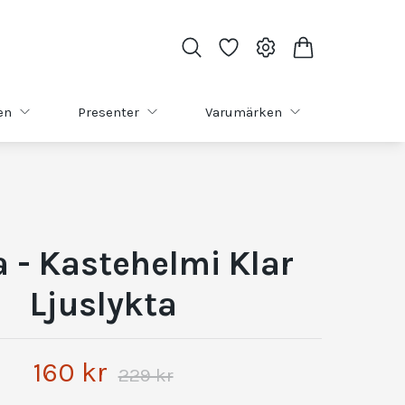
en
Presenter
Varumärken
la - Kastehelmi Klar
Ljuslykta
160 kr
229 kr