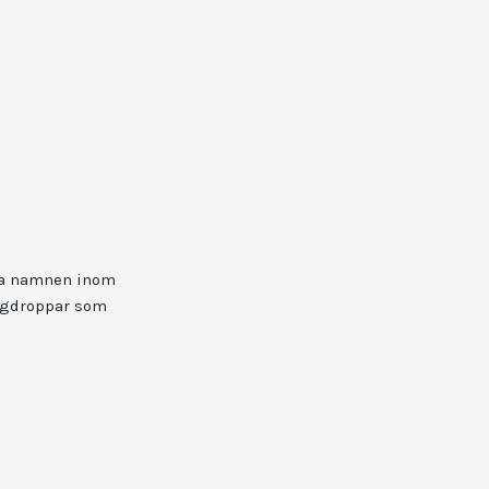
sta namnen inom
ggdroppar som