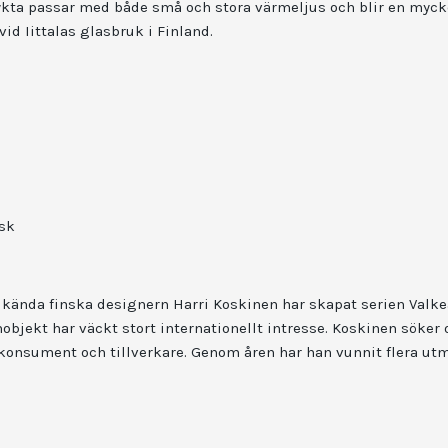
slykta passar med både små och stora värmeljus och blir en myc
vid Iittalas glasbruk i Finland.
sk
t kända finska designern Harri Koskinen har skapat serien Valk
jekt har väckt stort internationellt intresse. Koskinen söker 
 konsument och tillverkare.
Genom åren har han vunnit flera utmä