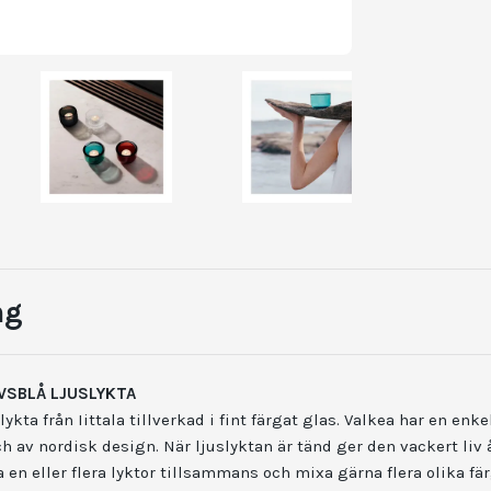
ng
AVSBLÅ LJUSLYKTA
lykta från Iittala tillverkad i fint färgat glas. Valkea har en en
h av nordisk design. När ljuslyktan är tänd ger den vackert liv 
a en eller flera lyktor tillsammans och mixa gärna flera olika fär