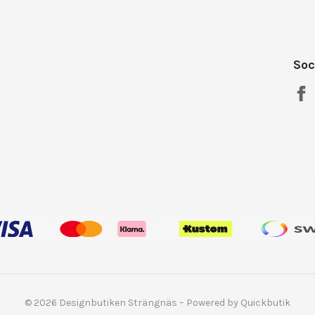
Soc
© 2026 Designbutiken Strängnäs
–
Powered by Quickbutik