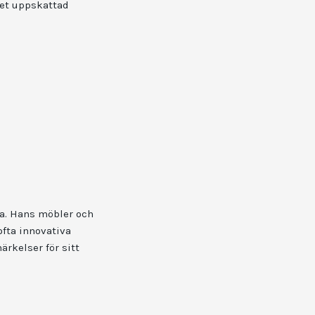
ket uppskattad
ea. Hans möbler och
ofta innovativa
rkelser för sitt