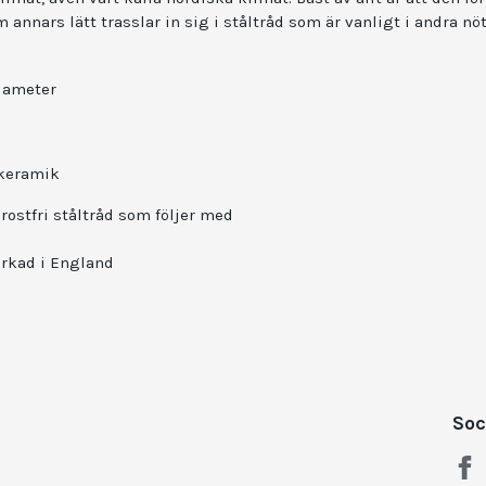
m annars lätt trasslar in sig i ståltråd som är vanligt i andra nö
diameter
 keramik
ostfri ståltråd som följer med
erkad i England
Soc