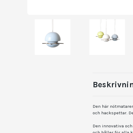
Beskrivni
Den här nötmataren
och hackspettar. De
Den innovativa och 
och håller för alla 