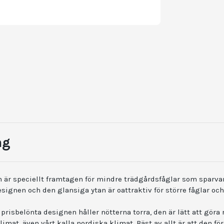
ng
 är speciellt framtagen för mindre trädgårdsfåglar som sparvar,
signen och den glansiga ytan är oattraktiv för större fåglar och
prisbelönta designen håller nötterna torra, den är lätt att göra r
klimat, även vårt kalla nordiska klimat. Bäst av allt är att den 