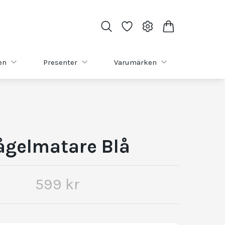
en
Presenter
Varumärken
ågelmatare Blå
599 kr