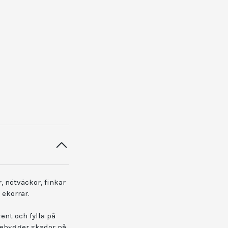
 nötväckor, finkar
 ekorrar.
ent och fylla på
förebygger skador på