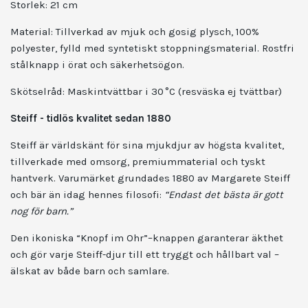
Storlek:
21 cm
Material: Tillverkad av mjuk och gosig plysch, 100%
polyester, fylld med syntetiskt stoppningsmaterial. Rostfri
stålknapp i örat och säkerhetsögon.
Skötselråd:
Maskintvättbar i 30 °C (resväska ej tvättbar)
Steiff - tidlös kvalitet sedan 1880
Steiff är världskänt för sina mjukdjur av högsta kvalitet,
tillverkade med omsorg, premium­material och tyskt
hantverk. Varumärket grundades 1880 av Margarete Steiff
och bär än idag hennes filosofi:
“Endast det bästa är gott
nog för barn.”
Den ikoniska “Knopf im Ohr”–knappen garanterar äkthet
och gör varje Steiff-djur till ett tryggt och hållbart val –
älskat av både barn och samlare.