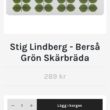
Stig Lindberg - Berså
Grön Skärbräda
289 kr
Lägg i korgen