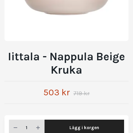
Iittala - Nappula Beige
Kruka
503 kr
719 kr
Lägg i korgen