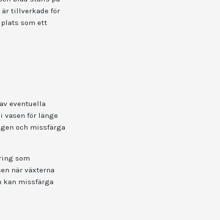
är tillverkade för
 plats som ett
 av eventuella
i vasen för länge
ingen och missfärga
öring som
sen när växterna
om kan missfärga