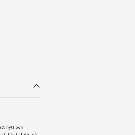
tt nytt och
och blad ställs på