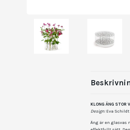
Beskrivni
KLONG ÄNG STOR V
Design:
Eva Schildt
Äng är en glasvas 
effektfullt sätt. D