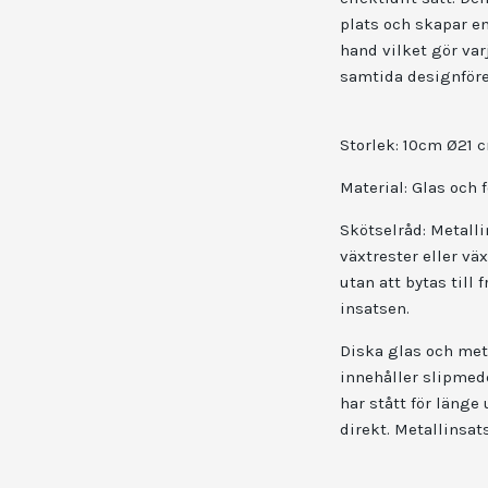
plats och skapar en
hand vilket gör var
samtida designför
Storlek: 10cm Ø21 
Material: Glas och 
Skötselråd:
Metalli
växtrester eller v
utan att bytas til
insatsen.
Diska glas och met
innehåller slipmede
har stått för länge
direkt. Metallinsat