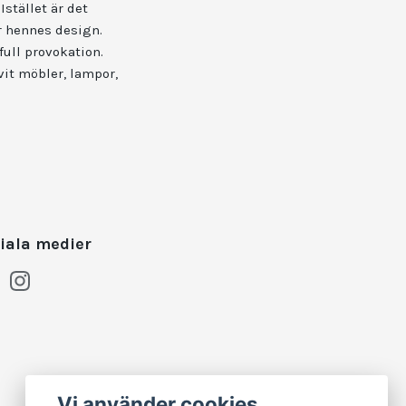
stället är det
r hennes design.
ull provokation.
it möbler, lampor,
iala medier
Vi använder cookies