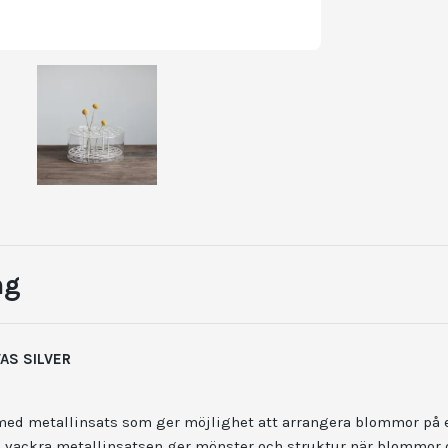
ng
AS SILVER
med metallinsats som ger möjlighet att arrangera blommor på e
en vackra metallinsatsen ger mönster och struktur när blommor 