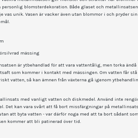
 personlig blomsterdekoration. Både glaset och metallinsatsen 
je vas unik. Vasen är vacker även utan blommor i och pryder sin
emål.
cm
försilvrad mässing
nsatsen är ytbehandlad för att vara vattentålig, men torka ändå
äxtsaft som kommer i kontakt med mässingen. Om vatten får stå 
l friskt vatten, så kan ämnen från växterna gå igenom ytbehandl
allinsats med vanligt vatten och diskmedel. Använd inte reng
l. Det kan vara svårt att få bort missfärgningar på metallinsat
 utan att byta vatten - var därför noga med att ta bort sådant s
sen kommer att bli patinerad över tid.