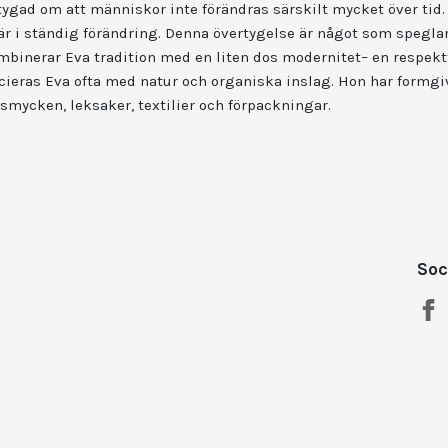
tygad om att människor inte förändras särskilt mycket över tid. I
 i ständig förändring. Denna övertygelse är något som spegla
inerar Eva tradition med en liten dos modernitet– en respektf
ieras Eva ofta med natur och organiska inslag. Hon har formgiv
smycken, leksaker, textilier och förpackningar.
Soc