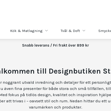
Kök & Matlagning
Tvål & Doft
Smyck
Snabb leverans / Fri frakt över 899 kr
lkommen till Designbutiken S
r noggrant utvald inredning och detaljer för ett personli
du även fina presenter för både stora och små tillfällen, til
ed fokus på tidlös design, kvalitet och inspiration hjälper
er att trivas i – oavsett stil och rum. Nedan hittar du ett u
varumärken och produkter.