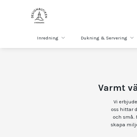
Inredning
Dukning & Servering
Varmt vä
Vi erbjude
oss hittar 
och små. M
skapa miljö