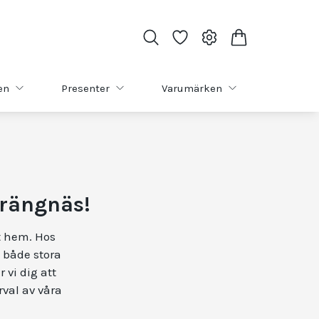
en
Presenter
Varumärken
trängnäs!
gt hem. Hos
l både stora
 vi dig att
rval av våra