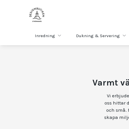
Inredning
Dukning & Servering
Varmt vä
Vi erbjude
oss hittar 
och små. M
skapa miljö