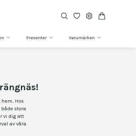
en
Presenter
Varumärken
trängnäs!
gt hem. Hos
l både stora
 vi dig att
rval av våra