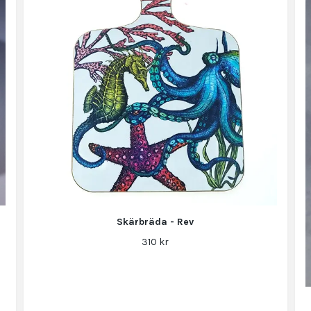
Skärbräda - Rev
310 kr