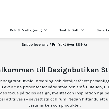
Kök & Matlagning
Tvål & Doft
Smyck
Snabb leverans / Fri frakt över 899 kr
lkommen till Designbutiken S
r noggrant utvald inredning och detaljer för ett personli
du även fina presenter för både stora och små tillfällen, til
ed fokus på tidlös design, kvalitet och inspiration hjälper
er att trivas i – oavsett stil och rum. Nedan hittar du ett u
varumärken och produkter.