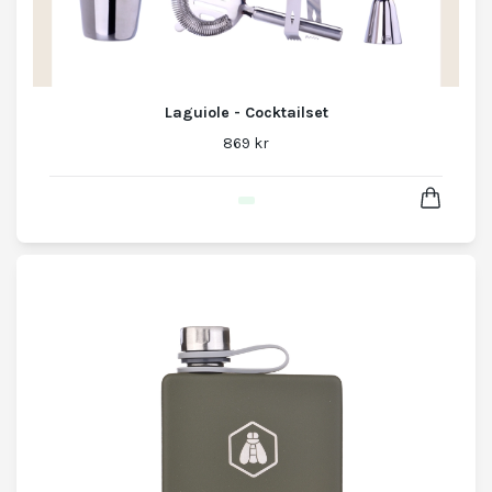
Laguiole - Cocktailset
869 kr