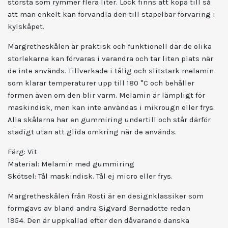
största som rymmer flera liter. Lock finns att köpa till så
att man enkelt kan förvandla den till stapelbar förvaring i
kylskåpet.
Margretheskålen är praktisk och funktionell där de olika
storlekarna kan förvaras i varandra och tar liten plats när
de inte används. Tillverkade i tålig och slitstark melamin
som klarar temperaturer upp till 180 °C och behåller
formen även om den blir varm. Melamin är
lämpligt för
maskindisk, men kan inte användas i mikrougn eller
frys.
Alla skålarna har en gummiring undertill och står därför
stadigt utan att glida omkring när de används.
Färg: Vit
Material: Melamin med gummiring
Skötsel: Tål maskindisk. Tål ej micro eller frys.
Margretheskålen från Rosti är en designklassiker som
formgavs av bland andra Sigvard Bernadotte redan
1954.
Den är u
ppkallad efter den dåvarande danska