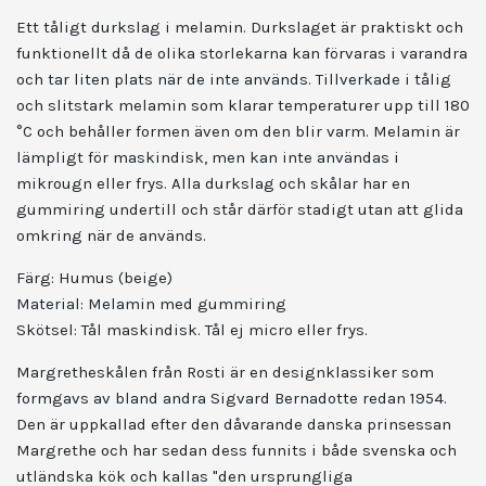
Ett tåligt durkslag i melamin. Durkslaget är praktiskt och
funktionellt då de olika storlekarna kan förvaras i varandra
och tar liten plats när de inte används. Tillverkade i tålig
och slitstark melamin som klarar temperaturer upp till 180
°C och behåller formen även om den blir varm. Melamin är
lämpligt för maskindisk, men kan inte användas i
mikrougn eller frys. Alla durkslag och skålar har en
gummiring undertill och står därför stadigt utan att glida
omkring när de används.
Färg: Humus (beige)
Material: Melamin med gummiring
Skötsel: Tål maskindisk. Tål ej micro eller frys.
Margretheskålen från Rosti är en designklassiker som
formgavs av bland andra Sigvard Bernadotte redan 1954.
Den är uppkallad efter den dåvarande danska prinsessan
Margrethe och har sedan dess funnits i både svenska och
utländska kök och kallas "den ursprungliga