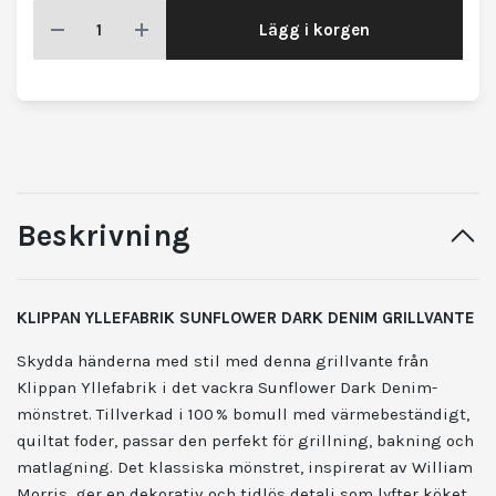
Lägg i korgen
Beskrivning
KLIPPAN YLLEFABRIK SUNFLOWER DARK DENIM GRILLVANTE
Skydda händerna med stil med denna grillvante från
Klippan Yllefabrik i det vackra Sunflower Dark Denim-
mönstret. Tillverkad i 100 % bomull med värmebeständigt,
quiltat foder, passar den perfekt för grillning, bakning och
matlagning. Det klassiska mönstret, inspirerat av William
Morris, ger en dekorativ och tidlös detalj som lyfter köket