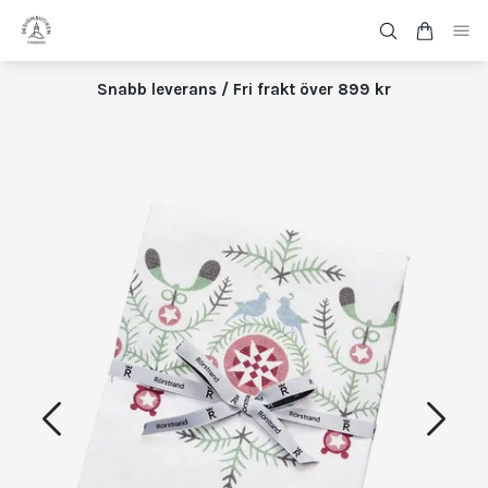
Snabb leverans / Fri frakt över 899 kr