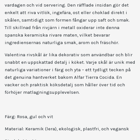
vardagen och vid servering. Den räfflade insidan gör det
enkelt att riva vitlök, ingefära, ost eller choklad direkt i
skålen, samtidigt som formen fångar upp saft och smak.
Till skillnad från rivjärn i metall oxiderar inte denna
spanska keramiska rivare maten, vilket bevarar
ingrediensernas naturliga smak, arom och fräschör.
Valentina rivskål är lika dekorativ som användbar och blir
snabbt en uppskattad detalj i köket. Varje skål är unik med
naturliga variationer i färg och yta – ett tydligt tecken på
det genuina hantverket bakom Alfar Tierra Cocida. En
vacker och praktisk köksdetalj som håller över tid och
förhöjer matlagningsupplevelsen.
Färg:
Rosa, gul och vit
Material:
Keramik (lera), ekologisk, plastfri, och vegansk