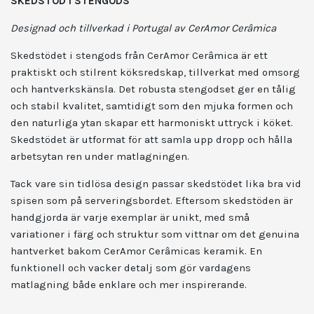
SKEDSTÖD I STENGODS
Designad och tillverkad i Portugal av CerAmor Cerâmica
Skedstödet i stengods från CerAmor Cerâmica är ett
praktiskt och stilrent köksredskap, tillverkat med omsorg
och hantverkskänsla. Det robusta stengodset ger en tålig
och stabil kvalitet, samtidigt som den mjuka formen och
den naturliga ytan skapar ett harmoniskt uttryck i köket.
Skedstödet är utformat för att samla upp dropp och hålla
arbetsytan ren under matlagningen.
Tack vare sin tidlösa design passar skedstödet lika bra vid
spisen som på serveringsbordet. Eftersom skedstöden är
handgjorda är varje exemplar är unikt, med små
variationer i färg och struktur som vittnar om det genuina
hantverket bakom CerAmor Cerâmicas keramik. En
funktionell och vacker detalj som gör vardagens
matlagning både enklare och mer inspirerande.