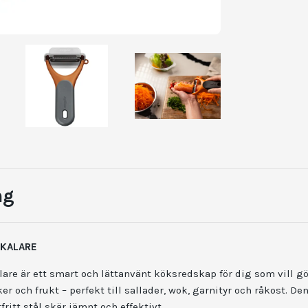
ng
SKALARE
lare är ett smart och lättanvänt köksredskap för dig som vill gö
er och frukt – perfekt till sallader, wok, garnityr och råkost. De
fritt stål skär jämnt och effektivt.