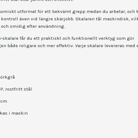
omiskt utformat för ett bekvämt grepp medan du arbetar, och 
a kontroll även vid längre skärjobb. Skalaren tål maskindisk, vil
 och smidig efter användning.
‑skalare får du ett praktiskt och funktionellt verktyg som gör
n både roligare och mer effektiv. Varje skalare levereras med e
örkgrå
P, rostfritt stål
7 cm
kas i maskin