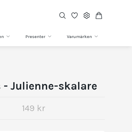
en
Presenter
Varumärken
s - Julienne-skalare
149 kr