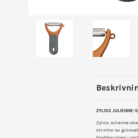
Beskrivni
ZYLISS JULIENNE-
Zyliss Julienne‑ska
strimlor av grönsak
bladdesignen i rost