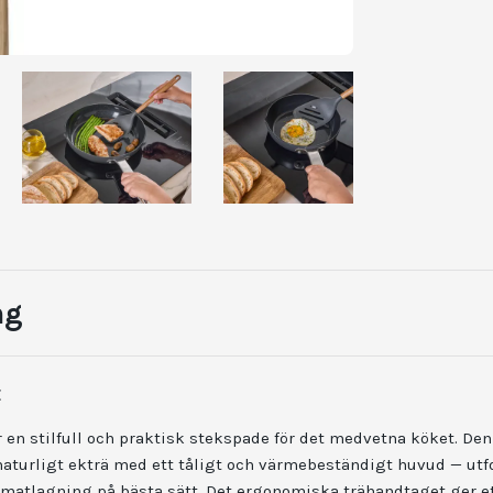
ng
E
r en stilfull och praktisk stekspade för det medvetna köket. De
naturligt ekträ med ett tåligt och värmebeständigt huvud — utfo
matlagning på bästa sätt. Det ergonomiska trähandtaget ger 