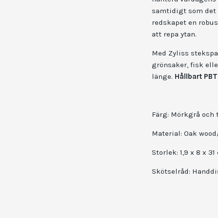
samtidigt som det e
redskapet en robust
att repa ytan.
Med Zyliss stekspad
grönsaker, fisk el
länge.
Hållbart PBT
Färg: Mörkgrå och 
Material:
Oak wood
Storlek:
1,9 x 8 x 3
Skötselråd: Handd