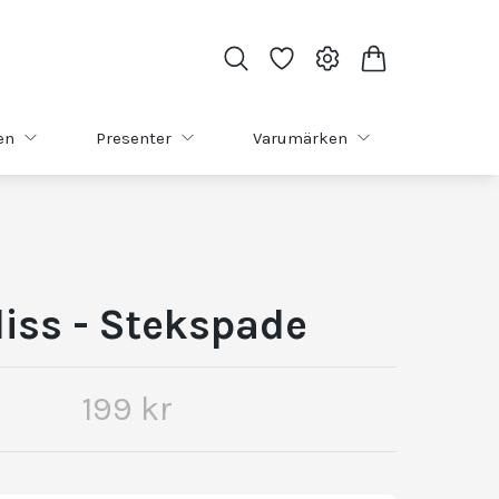
en
Presenter
Varumärken
liss - Stekspade
199 kr