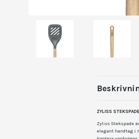
Beskrivni
ZYLISS STEKSPAD
Zyliss Stekspade
ä
elegant handtag i 
hantera vardagens 