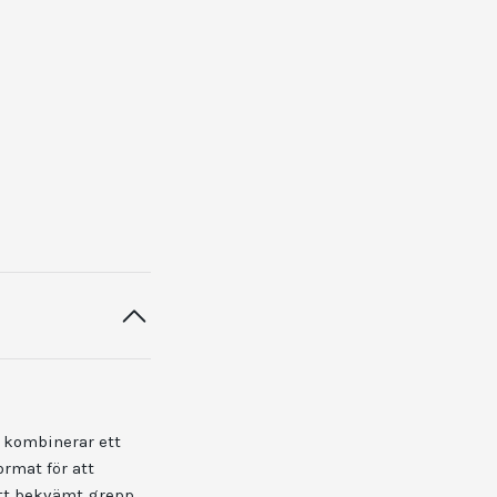
n kombinerar ett
rmat för att
ett bekvämt grepp