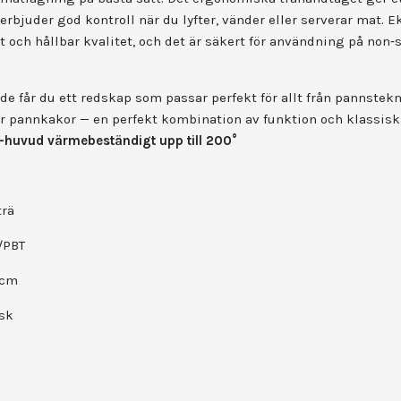
rbjuder god kontroll när du lyfter, vänder eller serverar mat. E
 och hållbar kvalitet, och det är säkert för användning på non‑
e får du ett redskap som passar perfekt för allt från pannstekn
ler pannkakor — en perfekt kombination av funktion och klassis
-huvud värmebeständigt upp till 200°
trä
/PBT
1 cm
isk