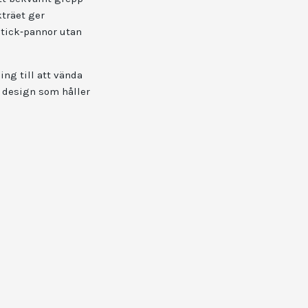
kträet ger
stick‑pannor utan
ing till att vända
k design som håller