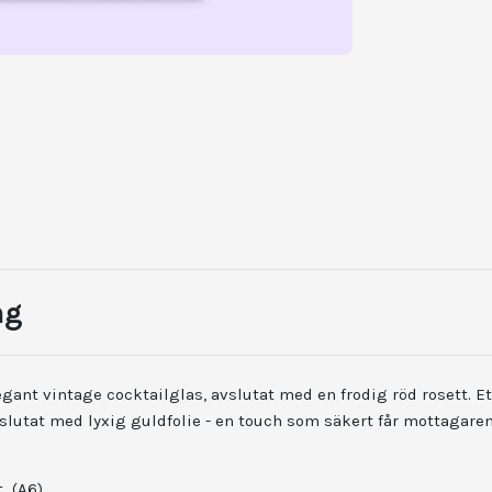
ng
egant vintage cocktailglas, avslutat med en frodig röd rosett. E
slutat med lyxig guldfolie - en touch som säkert får mottagaren
t (A6)