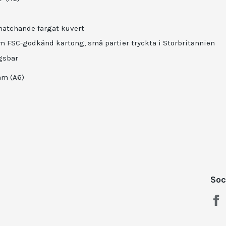
atchande färgat kuvert
m FSC-godkänd kartong, små partier tryckta i Storbritannien
ngsbar
mm (A6)
Soc