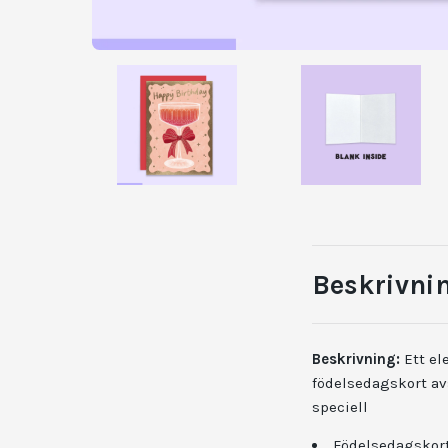
Beskrivni
Beskrivning:
Ett el
födelsedagskort av
speciell
Födelsedagskor