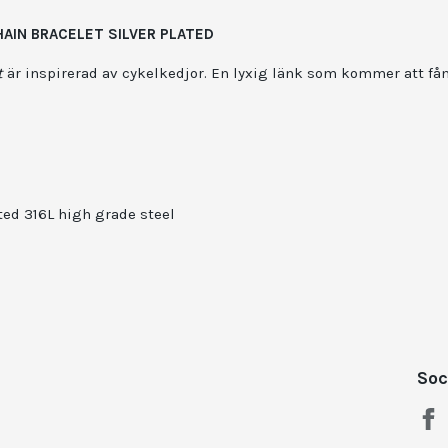
AIN BRACELET SILVER PLATED
t
är inspirerad av cykelkedjor. En lyxig länk som kommer att fån
ated 316L high grade steel
Soc